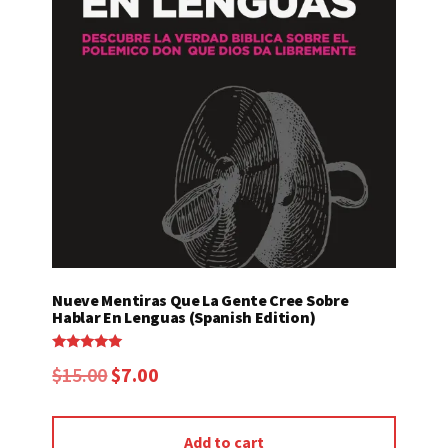
Nueve Mentiras Que La Gente Cree Sobre
Hablar En Lenguas (Spanish Edition)
Rated
Original
Current
$
15.00
$
7.00
5.00
out of 5
price
price
was:
is:
Add to cart