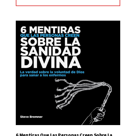
$15.00.
$7.00.
6 Mentiras Que Las Personas Creen Sobre La