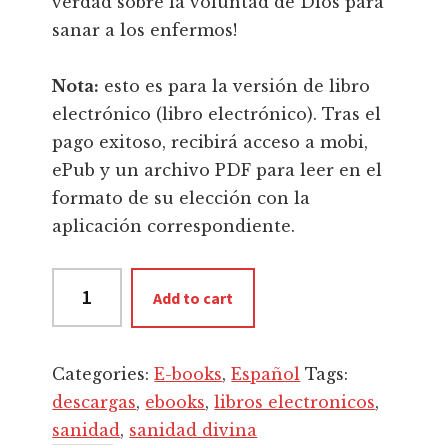
verdad sobre la voluntad de Dios para
sanar a los enfermos!
Nota:
esto es para la versión de libro
electrónico (libro electrónico). Tras el
pago exitoso, recibirá acceso a mobi,
ePub y un archivo PDF para leer en el
formato de su elección con la
aplicación correspondiente.
6
Add to cart
Mentiras
Que
Las
Categories:
E-books
,
Español
Tags:
Personas
descargas
,
ebooks
,
libros electronicos
,
Creen
sanidad
,
sanidad divina